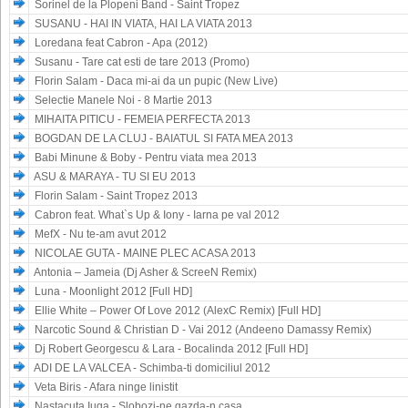
Sorinel de la Plopeni Band - Saint Tropez
SUSANU - HAI IN VIATA, HAI LA VIATA 2013
Loredana feat Cabron - Apa (2012)
Susanu - Tare cat esti de tare 2013 (Promo)
Florin Salam - Daca mi-ai da un pupic (New Live)
Selectie Manele Noi - 8 Martie 2013
MIHAITA PITICU - FEMEIA PERFECTA 2013
BOGDAN DE LA CLUJ - BAIATUL SI FATA MEA 2013
Babi Minune & Boby - Pentru viata mea 2013
ASU & MARAYA - TU SI EU 2013
Florin Salam - Saint Tropez 2013
Cabron feat. What`s Up & Iony - Iarna pe val 2012
MefX - Nu te-am avut 2012
NICOLAE GUTA - MAINE PLEC ACASA 2013
Antonia – Jameia (Dj Asher & ScreeN Remix)
Luna - Moonlight 2012 [Full HD]
Ellie White – Power Of Love 2012 (AlexC Remix) [Full HD]
Narcotic Sound & Christian D - Vai 2012 (Andeeno Damassy Remix)
Dj Robert Georgescu & Lara - Bocalinda 2012 [Full HD]
ADI DE LA VALCEA - Schimba-ti domiciliul 2012
Veta Biris - Afara ninge linistit
Nastacuta Iuga - Slobozi-ne gazda-n casa