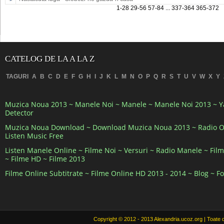
1-28
29-56
57-84
...
337-364
365-372
CATELOG DE LA A LA Z
TAGURI
A
B
C
D
E
F
G
H
I
J
K
L
M
N
O
P
Q
R
S
T
U
V
W
X
Y
Muzica Noua 2013 ~ Manele Noi ~ Manele ~ Manele Noi 2013 ~ 
Detector
Muzica Noua Download ~ Download Muzica Noua 2013 ~ Radio O
Listen Music Free
Listen Manele Online ~ Filme Noi ~ Versuri ~ Radio Manele ~ Fil
~ Filme HD ~ Filme 2013
Filme Online Subtitrate ~ Filme Online HD 2013 - 2014 ~ Blog ~ F
Copyright © 2012 - 2013 Alexandria.ucoz.org | Toate 