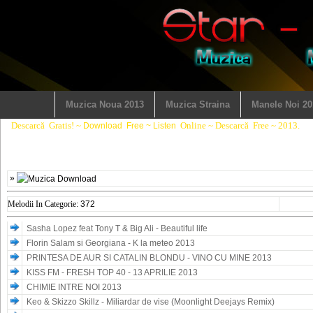
Muzica Noua 2013
Muzica Straina
Manele Noi 20
Descarc
ă
Gratis! ~
Online ~ Descarcă
Free ~ 2013.
Download
Free ~ Listen
»
Melodii In Categorie:
372
Sasha Lopez feat Tony T & Big Ali - Beautiful life
Florin Salam si Georgiana - K la meteo 2013
PRINTESA DE AUR SI CATALIN BLONDU - VINO CU MINE 2013
KISS FM - FRESH TOP 40 - 13 APRILIE 2013
CHIMIE INTRE NOI 2013
Keo & Skizzo Skillz - Miliardar de vise (Moonlight Deejays Remix)